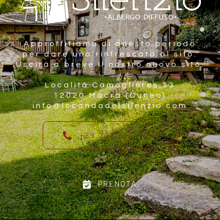
Approffitiamo di questo periodo
per dare una rinfrescata al sito.
Uscirà a breve il nostro nuovo sito.
Località Camoglieres 33
12020 Macra (Cuneo)
info@locandadelsilenzio.com
+39 333 8179 936
PRENOTA