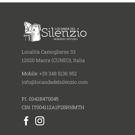
Località Camoglieres 33
12020 Macra (CUNEO), Italia
Mobile:
+39 348 5136 952
info@locandadelsilenzio.com
P.I. 03428470045
CIN: IT004112A1P2BRNMTH