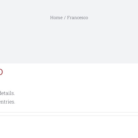
Home
Francesco
o
etails.
ntries.