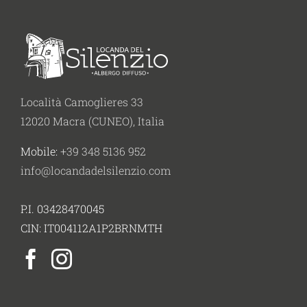
Località Camoglieres 33
12020 Macra (CUNEO), Italia
Mobile:
+39 348 5136 952
info@locandadelsilenzio.com
P.I. 03428470045
CIN: IT004112A1P2BRNMTH