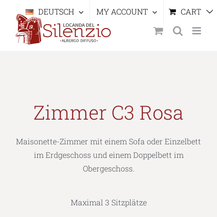
Skip
DEUTSCH
MY ACCOUNT
CART
to
content
Zimmer C3 Rosa
Maisonette-Zimmer mit einem Sofa oder Einzelbett
im Erdgeschoss und einem Doppelbett im
Obergeschoss.
Maximal 3 Sitzplätze