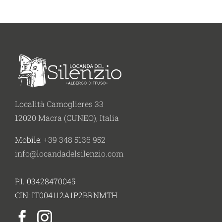
Località Camoglieres 33
12020 Macra (CUNEO), Italia
Mobile:
+39 348 5136 952
info@locandadelsilenzio.com
P.I. 03428470045
CIN: IT004112A1P2BRNMTH