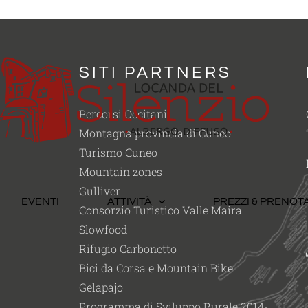
SITI PARTNERS
Percorsi Occitani
Montagna provincia di Cuneo
Turismo Cuneo
Mountain zones
Gulliver
EVENTI
ATTIVITÀ
PREZZI & PRENOT
Consorzio Turistico Valle Maira
Slowfood
Rifugio Carbonetto
Bici da Corsa e Mountain Bike
Gelapajo
Programma di Sviluppo Rurale 2014-