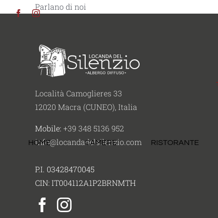
Salta
Parlano di noi
Facebook
Instagram
al
contenuto
Località Camoglieres 33
12020 Macra (CUNEO), Italia
Mobile:
+39 348 5136 952
info@locandadelsilenzio.com
HOME
CAMERE
RISTORANTE
P.I. 03428470045
CIN: IT004112A1P2BRNMTH