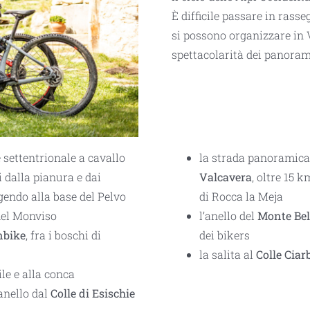
È difficile passare in rass
si possono organizzare in V
spettacolarità dei panorami
e settentrionale a cavallo
la strada panoramica 
i dalla pianura e dai
Valcavera
, oltre 15 
ngendo alla base del Pelvo
di Rocca la Meja
del Monviso
l’anello del
Monte Bel
nbike
, fra i boschi di
dei bikers
la salita al
Colle Ciar
le e alla conca
anello dal
Colle di Esischie