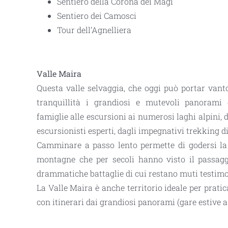
Sentiero della Corona dei Magi
Sentiero dei Camosci
Tour dell’Agnelliera
Valle Maira
Questa valle selvaggia, che oggi può portar van
tranquillità i grandiosi e mutevoli panoram
famiglie
alle
escursioni ai numerosi laghi alpini
, 
escursionisti esperti, dagli impegnativi trekking di 
Camminare a passo lento permette di
godersi la
montagne
che per secoli hanno visto il passaggi
drammatiche battaglie di cui restano muti testimoni
La Valle Maira è anche territorio ideale per pratic
con itinerari dai grandiosi panorami (gare estive a