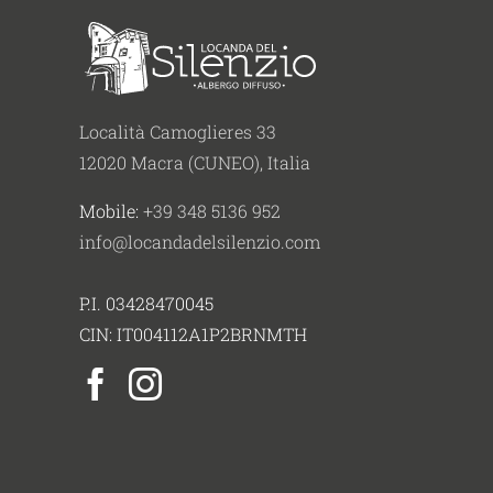
Località Camoglieres 33
12020 Macra (CUNEO), Italia
Mobile:
+39 348 5136 952
info@locandadelsilenzio.com
P.I. 03428470045
CIN: IT004112A1P2BRNMTH