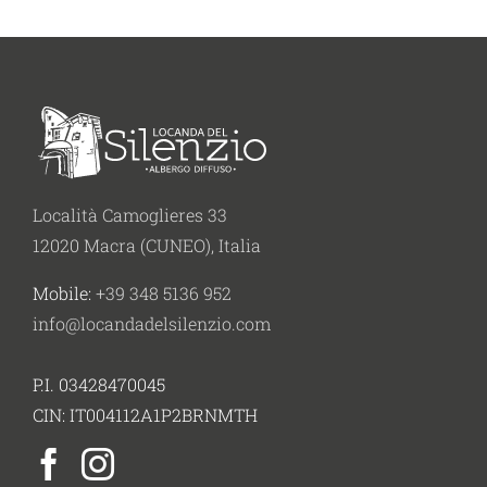
Località Camoglieres 33
12020 Macra (CUNEO), Italia
Mobile:
+39 348 5136 952
info@locandadelsilenzio.com
P.I. 03428470045
CIN: IT004112A1P2BRNMTH