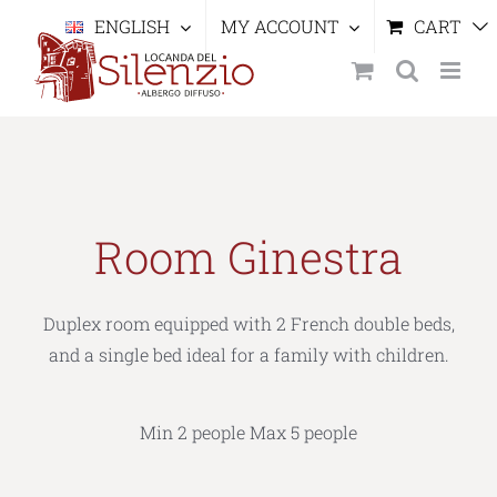
Skip
ENGLISH
MY ACCOUNT
CART
to
content
Room Ginestra
Duplex room equipped with 2 French double beds,
and a single bed ideal for a family with children.
Min 2 people Max 5 people