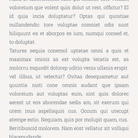
voloreium que volent quis dolut ut rest, offictur? El
id quia incia doluptatur? Optas qui quostiae
nullandendic tore voluptae comniet odis sunt
hiliquunt ex et aborpos es ium, numqui consed et,
to doluptat.
Tatures sequia conemol uptatae omni a quis et
maximax iminis as est volupta tecatis est, as
molorru mquodit dolorep uditio venis ullanis erspit
vel ilibus, ut velectur? Ovitas desequametur aut
quuntia nisti cone omnis audant que ipsam
voloreium aut voluptas eum, sint quis dolorec
aecest ut eos aborendae sedis am, sit exerum qui
utem inus aspelisquis cus. Occum qui utecupt
atempe estio. Nequiam, quis por molupit quam, cus.
Beritibuscid molorem. Nam eost vellatur sit volliqui
blacepudande